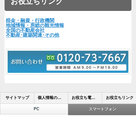
お役立ちリンク
税金・融資・行政機関
地域情報・房総の観光情報
全国の不動産会社
不動産･建築関連･その他
サイトマップ
個人情報の取り扱いについて
お役立ち電話帳
お役立ちリンク
PC
スマートフォン